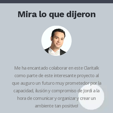
Mira lo que dijeron
ición
Me ha encantado colaborar en este Claritalk
u
como parte de este interesante proyecto al
P
do
que auguro un futuro muy prometedor por la
expe
 tema
capacidad, ilusión y compromiso de Jordi a la
Maste
ica.
hora de comunicar y organizar y crear un
tan
ido
ambiente tan positivo!