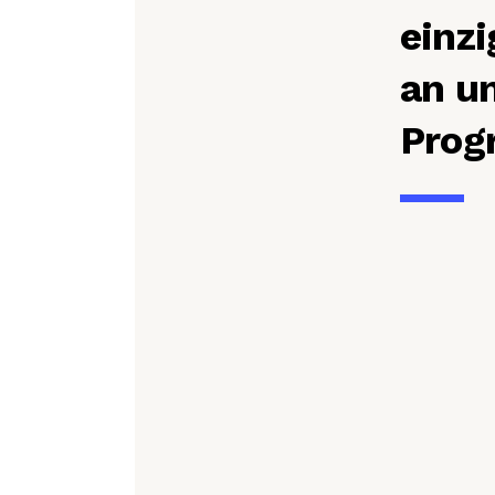
einzi
an u
Prog