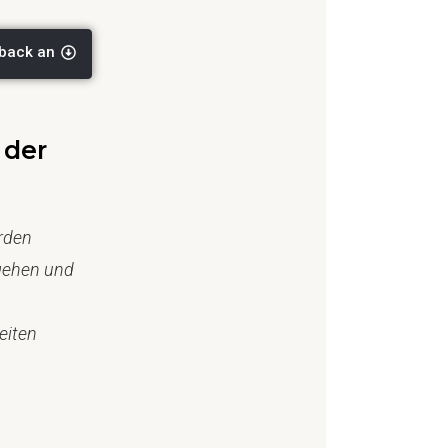
dback an
 der
rden
gehen und
eiten