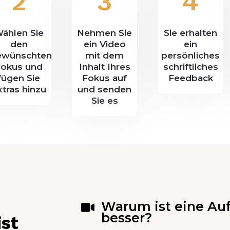
2
3
4
ählen Sie
Nehmen Sie
Sie erhalten
den
ein Video
ein
ewünschten
mit dem
persönliches
Fokus und
Inhalt Ihres
schriftliches
fügen Sie
Fokus auf
Feedback
xtras hinzu
und senden
Sie es
Warum ist eine A
besser?
ist