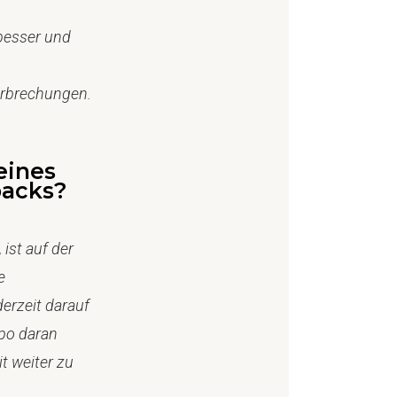
 besser und
rbrechungen.
 eines
backs?
ist auf der
e
derzeit darauf
mpo daran
t weiter zu