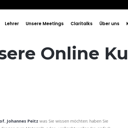
Lehrer
Unsere Meetings
Claritalks
Über uns
sere Online Ku
of. Johannes Peitz
was Sie wissen möchten: haben Sie