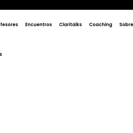
ofesores
Encuentros
Claritalks
Coaching
Sobr
s